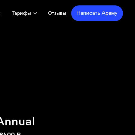
Написать Араму
я
Тарифы
Отзывы
Annual