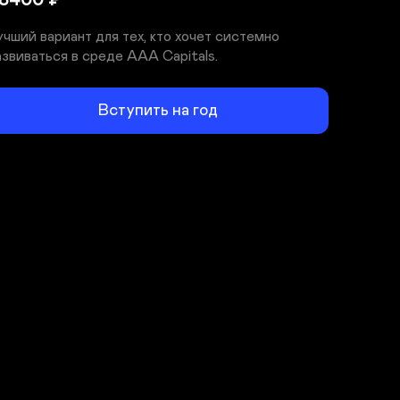
8400
₽
учший вариант для тех, кто хочет системно 
азвиваться в среде AAA Capitals.
Вступить на год